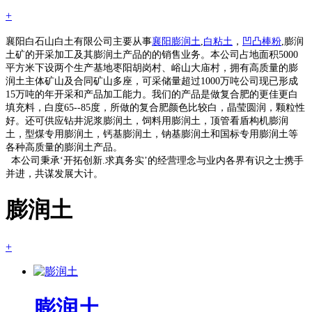
+
襄阳白石山白土有限公司主要从事
襄阳膨润土
,
白粘土
，
凹凸棒粉
,膨润
土矿的开采加工及其膨润土产品的的销售业务。本公司占地面积5000
平方米下设两个生产基地枣阳胡岗村、峪山大庙村，拥有高质量的膨
润土主体矿山及合同矿山多座，可采储量超过1000万吨公司现已形成
15万吨的年开采和产品加工能力。我们的产品是做复合肥的更佳更白
填充料，白度65--85度，所做的复合肥颜色比较白，晶莹圆润，颗粒性
好。还可供应钻井泥浆膨润土，饲料用膨润土，顶管看盾构机膨润
土，型煤专用膨润土，钙基膨润土，钠基膨润土和国标专用膨润土等
各种高质量的膨润土产品。
本公司秉承‘开拓创新.求真务实’的经营理念与业内各界有识之士携手
并进，共谋发展大计。
膨润土
+
膨润土