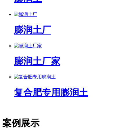
膨润土厂
膨润土厂家
复合肥专用膨润土
案例展示