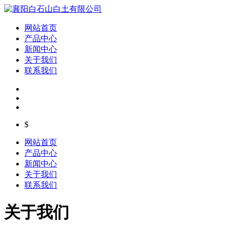
网站首页
产品中心
新闻中心
关于我们
联系我们
$
网站首页
产品中心
新闻中心
关于我们
联系我们
关于我们