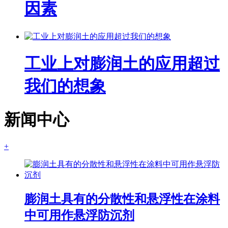
因素
工业上对膨润土的应用超过
我们的想象
新闻中心
+
膨润土具有的分散性和悬浮性在涂料
中可用作悬浮防沉剂