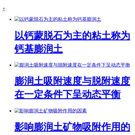
+
以钙蒙脱石为主的粘土称为
钙基膨润土
膨润土吸附速度与脱附速度
在一定条件下呈动态平衡
影响膨润土矿物吸附作用的