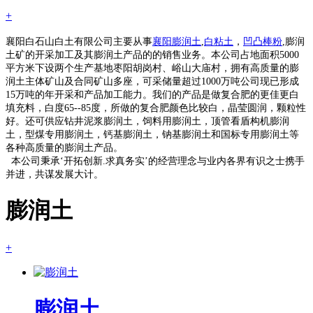
+
襄阳白石山白土有限公司主要从事
襄阳膨润土
,
白粘土
，
凹凸棒粉
,膨润
土矿的开采加工及其膨润土产品的的销售业务。本公司占地面积5000
平方米下设两个生产基地枣阳胡岗村、峪山大庙村，拥有高质量的膨
润土主体矿山及合同矿山多座，可采储量超过1000万吨公司现已形成
15万吨的年开采和产品加工能力。我们的产品是做复合肥的更佳更白
填充料，白度65--85度，所做的复合肥颜色比较白，晶莹圆润，颗粒性
好。还可供应钻井泥浆膨润土，饲料用膨润土，顶管看盾构机膨润
土，型煤专用膨润土，钙基膨润土，钠基膨润土和国标专用膨润土等
各种高质量的膨润土产品。
本公司秉承‘开拓创新.求真务实’的经营理念与业内各界有识之士携手
并进，共谋发展大计。
膨润土
+
膨润土