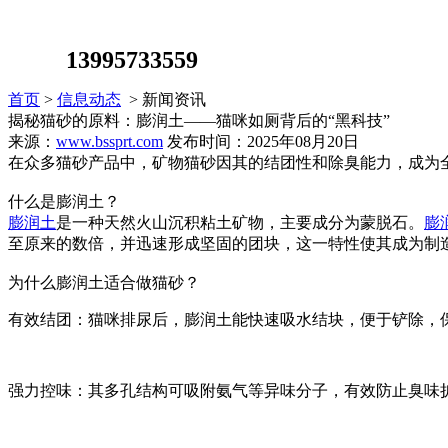
13995733559
首页
>
信息动态
> 新闻资讯
揭秘猫砂的原料：膨润土——猫咪如厕背后的“黑科技”
来源：
www.bssprt.com
发布时间：2025年08月20日
在众多猫砂产品中，矿物猫砂因其的结团性和除臭能力，成为
什么是膨润土？
膨润土
是一种天然火山沉积粘土矿物，主要成分为蒙脱石。
膨
至原来的数倍，并迅速形成坚固的团块，这一特性使其成为制
为什么膨润土适合做猫砂？
有效结团：猫咪排尿后，膨润土能快速吸水结块，便于铲除，
强力控味：其多孔结构可吸附氨气等异味分子，有效防止臭味