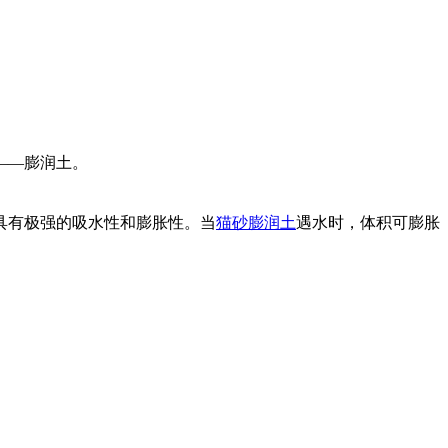
——膨润土。
具有极强的吸水性和膨胀性。当
猫砂膨润土
遇水时，体积可膨胀