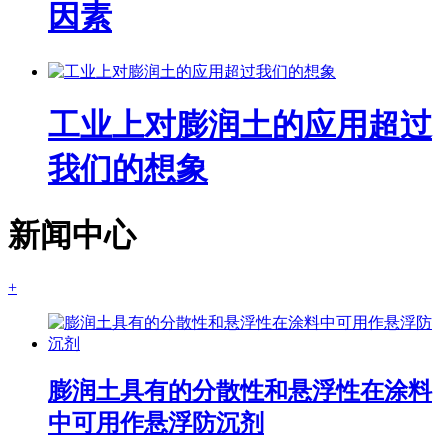
因素
工业上对膨润土的应用超过
我们的想象
新闻中心
+
膨润土具有的分散性和悬浮性在涂料
中可用作悬浮防沉剂