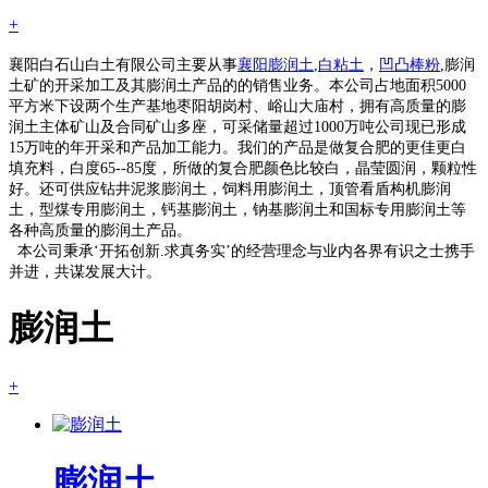
+
襄阳白石山白土有限公司主要从事
襄阳膨润土
,
白粘土
，
凹凸棒粉
,膨润
土矿的开采加工及其膨润土产品的的销售业务。本公司占地面积5000
平方米下设两个生产基地枣阳胡岗村、峪山大庙村，拥有高质量的膨
润土主体矿山及合同矿山多座，可采储量超过1000万吨公司现已形成
15万吨的年开采和产品加工能力。我们的产品是做复合肥的更佳更白
填充料，白度65--85度，所做的复合肥颜色比较白，晶莹圆润，颗粒性
好。还可供应钻井泥浆膨润土，饲料用膨润土，顶管看盾构机膨润
土，型煤专用膨润土，钙基膨润土，钠基膨润土和国标专用膨润土等
各种高质量的膨润土产品。
本公司秉承‘开拓创新.求真务实’的经营理念与业内各界有识之士携手
并进，共谋发展大计。
膨润土
+
膨润土