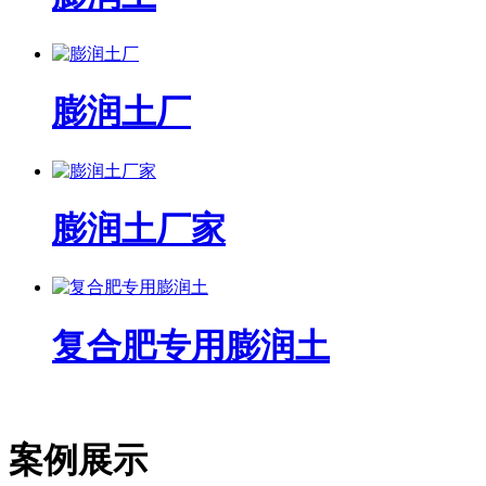
膨润土厂
膨润土厂家
复合肥专用膨润土
案例展示