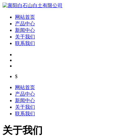
网站首页
产品中心
新闻中心
关于我们
联系我们
$
网站首页
产品中心
新闻中心
关于我们
联系我们
关于我们