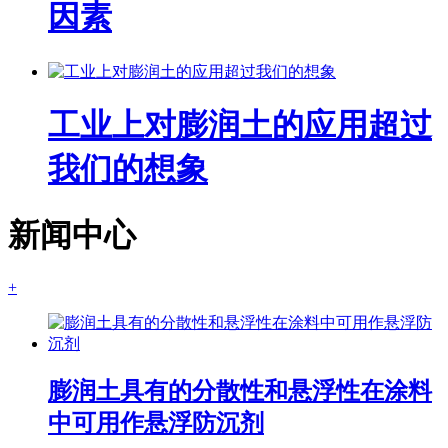
因素
工业上对膨润土的应用超过
我们的想象
新闻中心
+
膨润土具有的分散性和悬浮性在涂料
中可用作悬浮防沉剂