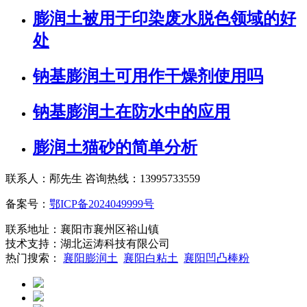
膨润土被用于印染废水脱色领域的好
处
钠基膨润土可用作干燥剂使用吗
钠基膨润土在防水中的应用
膨润土猫砂的简单分析
联系人：邴先生 咨询热线：13995733559
备案号：
鄂ICP备2024049999号
联系地址：襄阳市襄州区裕山镇
技术支持：湖北运涛科技有限公司
热门搜索：
襄阳膨润土
襄阳白粘土
襄阳凹凸棒粉