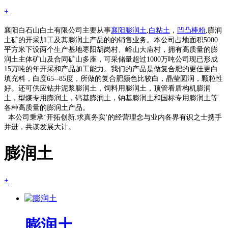
+
襄阳白石山白土有限公司主要从事
襄阳膨润土
,
白粘土
，
凹凸棒粉
,膨润
土矿的开采加工及其膨润土产品的的销售业务。本公司占地面积5000
平方米下设两个生产基地枣阳胡岗村、峪山大庙村，拥有高质量的膨
润土主体矿山及合同矿山多座，可采储量超过1000万吨公司现已形成
15万吨的年开采和产品加工能力。我们的产品是做复合肥的更佳更白
填充料，白度65--85度，所做的复合肥颜色比较白，晶莹圆润，颗粒性
好。还可供应钻井泥浆膨润土，饲料用膨润土，顶管看盾构机膨润
土，型煤专用膨润土，钙基膨润土，钠基膨润土和国标专用膨润土等
各种高质量的膨润土产品。
本公司秉承‘开拓创新.求真务实’的经营理念与业内各界有识之士携手
并进，共谋发展大计。
膨润土
+
膨润土