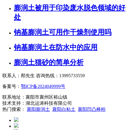
膨润土被用于印染废水脱色领域的好
处
钠基膨润土可用作干燥剂使用吗
钠基膨润土在防水中的应用
膨润土猫砂的简单分析
联系人：邴先生 咨询热线：13995733559
备案号：
鄂ICP备2024049999号
联系地址：襄阳市襄州区裕山镇
技术支持：湖北运涛科技有限公司
热门搜索：
襄阳膨润土
襄阳白粘土
襄阳凹凸棒粉